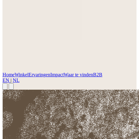
Home
Winkel
Ervaringen
Impact
Waar te vinden
B2B
EN
|
NL