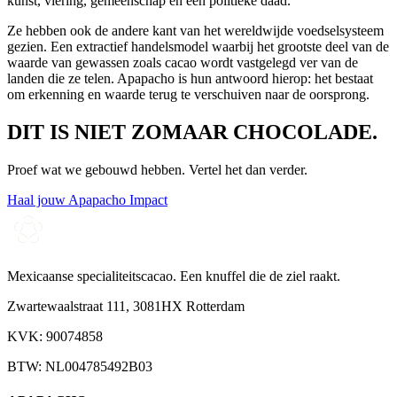
kunst, viering, gemeenschap en een politieke daad.
Ze hebben ook de andere kant van het wereldwijde voedselsysteem
gezien. Een extractief handelsmodel waarbij het grootste deel van de
waarde van gewassen zoals cacao wordt vastgelegd ver van de
landen die ze telen. Apapacho is hun antwoord hierop: het bestaat
om erkenning en waarde terug te verschuiven naar de oorsprong.
DIT IS NIET ZOMAAR CHOCOLADE.
Proef wat we gebouwd hebben. Vertel het dan verder.
Haal jouw Apapacho
Impact
Mexicaanse specialiteitscacao. Een knuffel die de ziel raakt.
Zwartewaalstraat 111, 3081HX Rotterdam
KVK: 90074858
BTW: NL004785492B03