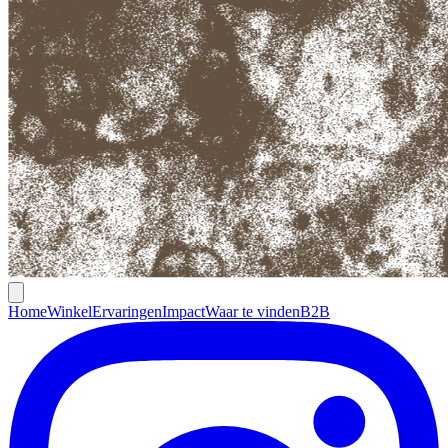
Home
Winkel
Ervaringen
Impact
Waar te vinden
B2B