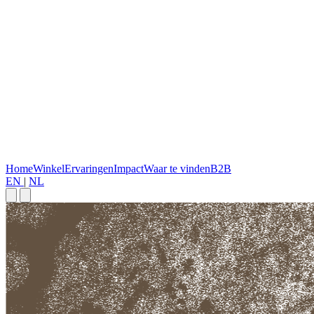
Home
Winkel
Ervaringen
Impact
Waar te vinden
B2B
EN
|
NL