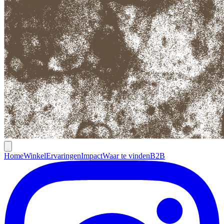
Home
Winkel
Ervaringen
Impact
Waar te vinden
B2B